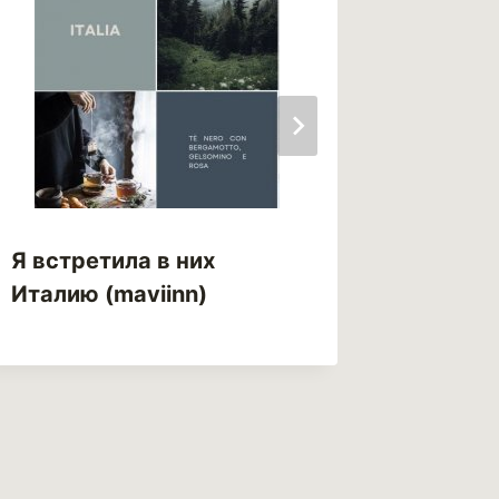
Я встретила в них
Энеида
Италию (maviinn)
Tong)