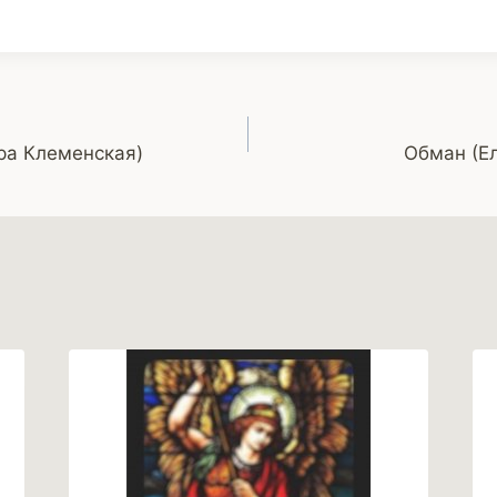
ра Клеменская)
Обман (Е