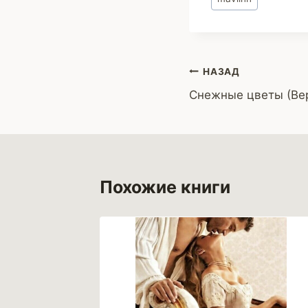
записи:
Навигация
НАЗАД
Снежные цветы (Ве
по
записям
Похожие книги