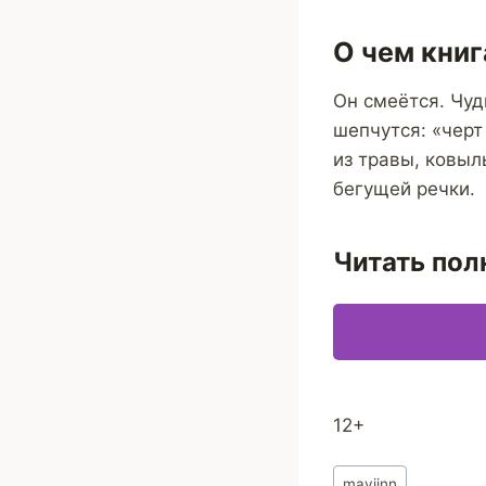
О чем книг
Он смеётся. Чуд
шепчутся: «черт
из травы, ковыл
бегущей речки.
Читать пол
12+
Метки
maviinn