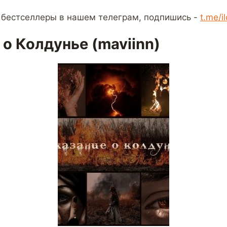
 бестселлеры в нашем телеграм, подпишись -
t.me/i
 о Колдунье (maviinn)