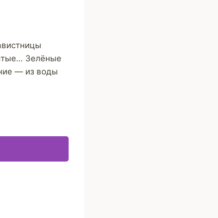
Завистницы
тастые… Зелёные
ние — из воды