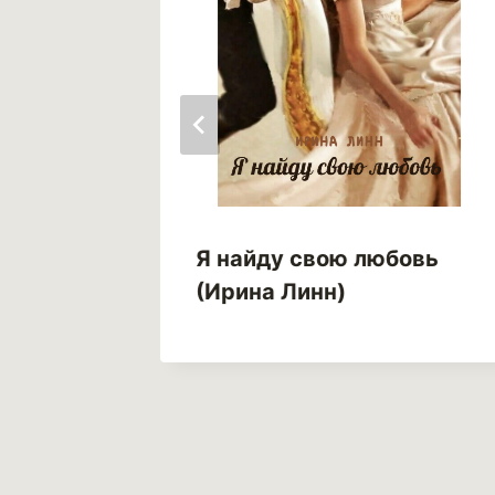
Я найду свою любовь
акон
(Ирина Линн)
ямова)