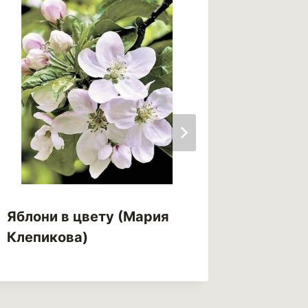
Яблони в цвету (Мария
Я увезу
Клепикова)
детка 
Кваши