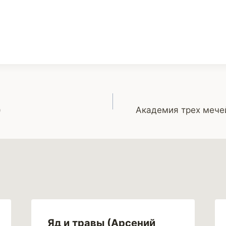
)
Академия трех мечей
Яд и травы (Арсений