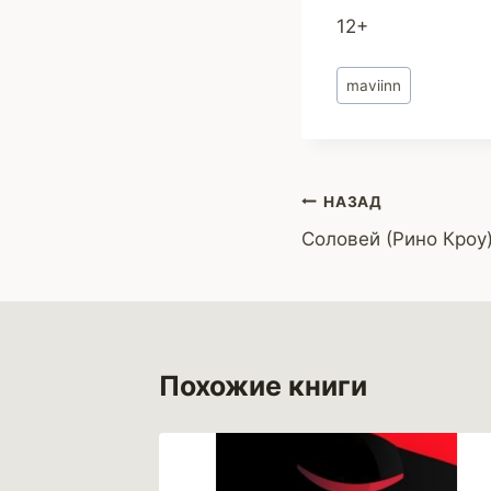
12+
Метки
maviinn
записи:
Навигация
НАЗАД
Соловей (Рино Кроу
по
записям
Похожие книги