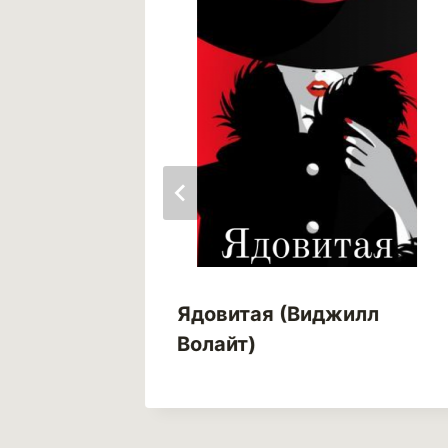
И
Ядовитая (Виджилл
ь Вова)
Волайт)