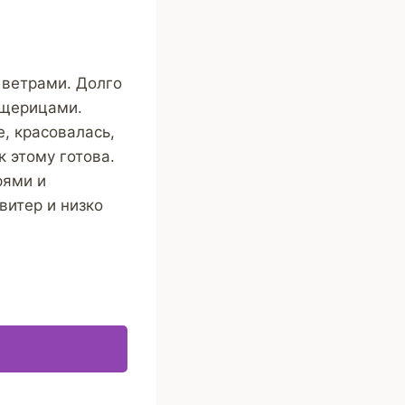
ветрами. Долго
ящерицами.
, красовалась,
к этому готова.
рями и
витер и низко