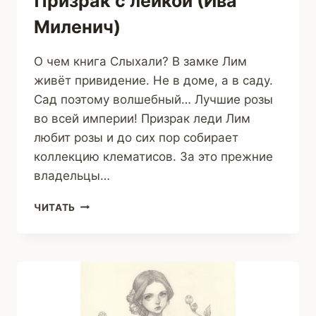
Призрак с лейкой (Ива
Миленич)
О чем книга Слыхали? В замке Лим
живёт привидение. Не в доме, а в саду.
Сад поэтому волшебный… Лучшие розы
во всей империи! Призрак леди Лим
любит розы и до сих пор собирает
коллекцию клематисов. За это прежние
владельцы…
ПРИЗРАК
ЧИТАТЬ
С
ЛЕЙКОЙ
(ИВА
МИЛЕНИЧ)