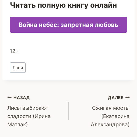
Читать полную книгу онлайн
Война небес: запретная любовь
12+
Метки
Лани
записи:
Навигация
НАЗАД
ДАЛЕЕ
Лисы выбирают
Сжигая мосты
по
сладости (Ирина
(Екатерина
записям
Матлак)
Александрова)