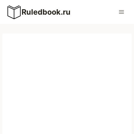
Перейти
Ruledbook.ru
к
содержимому