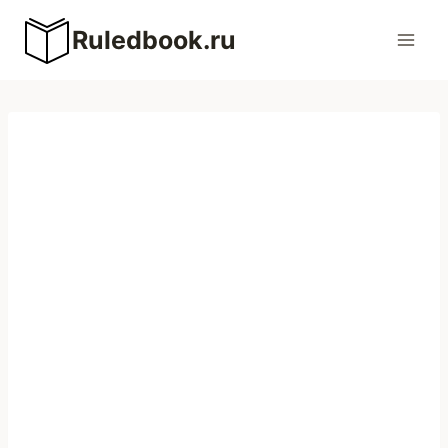
Перейти
Ruledbook.ru
к
содержимому