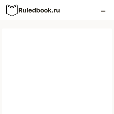
Перейти
Ruledbook.ru
к
содержимому