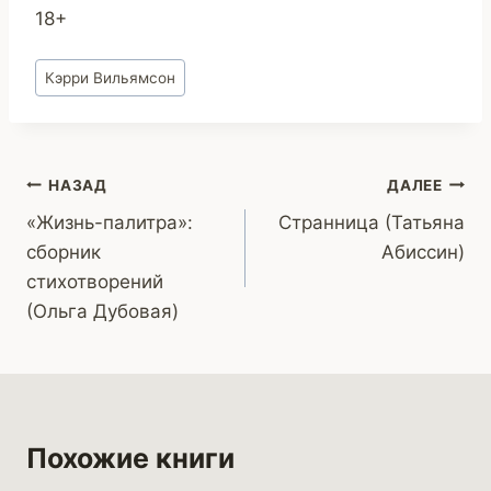
18+
Метки
Кэрри Вильямсон
записи:
Навигация
НАЗАД
ДАЛЕЕ
«Жизнь-палитра»:
Странница (Татьяна
по
сборник
Абиссин)
записям
стихотворений
(Ольга Дубовая)
Похожие книги