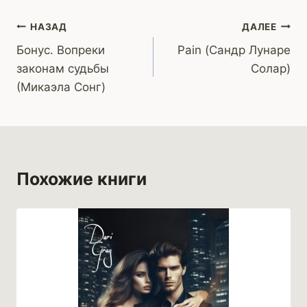
Навигация
НАЗАД
ДАЛЕЕ
Бонус. Вопреки
Pain (Сандр Лунаре
по
законам судьбы
Солар)
записям
(Микаэла Сонг)
Похожие книги