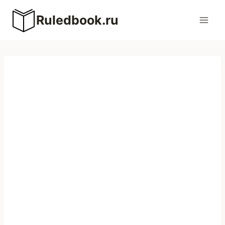
Перейти
Ruledbook.ru
к
содержимому