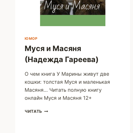
ЮМОР
Муся и Масяня
(Надежда Гареева)
О чем книга У Марины живут две
кошки: толстая Муся и маленькая
Масяня… Читать полную книгу
онлайн Муся и Масяня 12+
МУСЯ
ЧИТАТЬ
И
МАСЯНЯ
(НАДЕЖДА