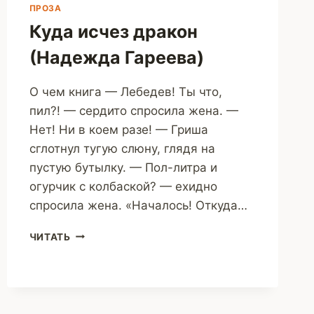
ПРОЗА
Куда исчез дракон
(Надежда Гареева)
О чем книга — Лебедев! Ты что,
пил?! — сердито спросила жена. —
Нет! Ни в коем разе! — Гриша
сглотнул тугую слюну, глядя на
пустую бутылку. — Пол-литра и
огурчик с колбаской? — ехидно
спросила жена. «Началось! Откуда…
КУДА
ЧИТАТЬ
ИСЧЕЗ
ДРАКОН
(НАДЕЖДА
ГАРЕЕВА)