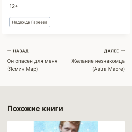
12+
Метки
Надежда Гареева
записи:
Навигация
НАЗАД
ДАЛЕЕ
Он опасен для меня
Желание незнакомца
по
(Ясмин Мар)
(Astra Maore)
записям
Похожие книги