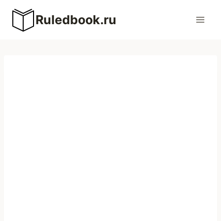
Перейти
Ruledbook.ru
к
содержимому