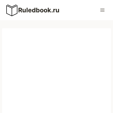
Перейти
Ruledbook.ru
к
содержимому