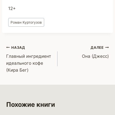
12+
Метки
Роман Куртогузов
записи:
Навигация
НАЗАД
ДАЛЕЕ
Главный ингредиент
Она (Джесс)
по
идеального кофе
записям
(Кира Бег)
Похожие книги