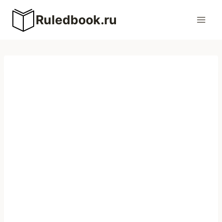
Перейти
Ruledbook.ru
к
содержимому