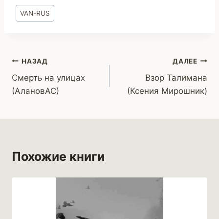
Метки
VAN-RUS
записи:
Навигация
НАЗАД
ДАЛЕЕ
Смерть на улицах
Взор Талимана
по
(АлановАС)
(Ксения Мирошник)
записям
Похожие книги