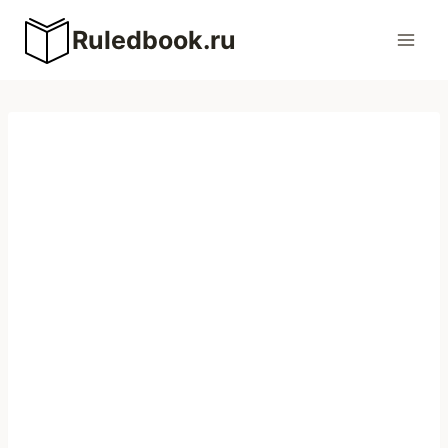
Перейти
Ruledbook.ru
к
содержимому