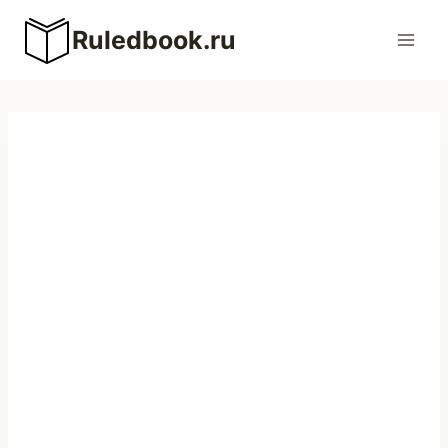
Перейти
Ruledbook.ru
к
содержимому