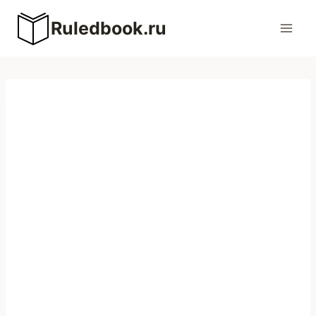
Перейти
Ruledbook.ru
к
содержимому