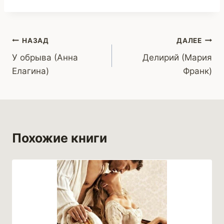
Навигация
НАЗАД
ДАЛЕЕ
У обрыва (Анна
Делирий (Мария
по
Елагина)
Фрaнк)
записям
Похожие книги