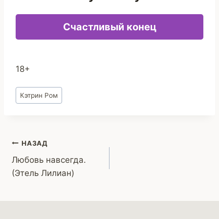
Счастливый конец
18+
Метки
Кэтрин Ром
записи:
Навигация
НАЗАД
Любовь навсегда.
по
(Этель Лилиан)
записям