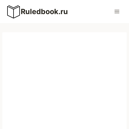
Перейти
Ruledbook.ru
к
содержимому