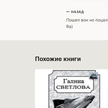
Навигация
НАЗАД
Пошел вон но поцел
по
Ra)
записям
Похожие книги