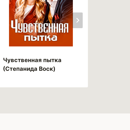
Чувственная пытка
Чёрный
(Степанида Воск)
Светло