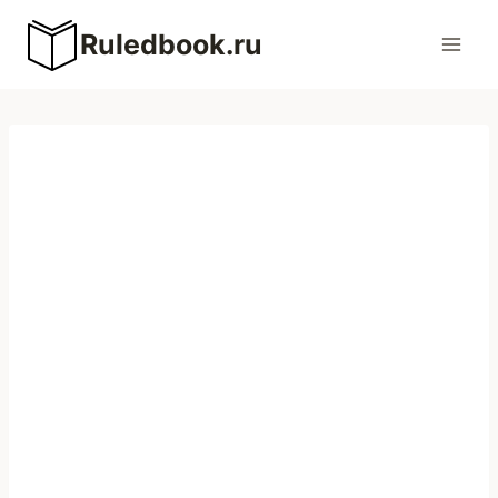
Перейти
Ruledbook.ru
к
содержимому