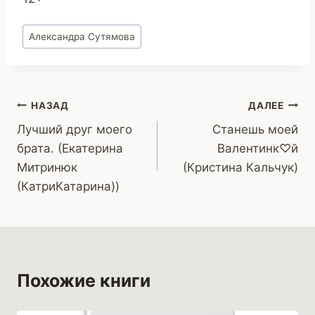
Метки
Александра Сутямова
записи:
Навигация
НАЗАД
ДАЛЕЕ
Лучший друг моего
Станешь моей
по
брата. (Екатерина
Валентинк♡й
записям
Митринюк
(Кристина Кальчук)
(КатриКатарина))
Похожие книги