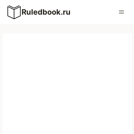
Перейти
Ruledbook.ru
к
содержимому