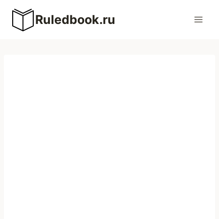
Перейти
Ruledbook.ru
к
содержимому