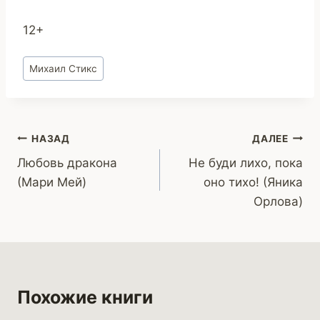
12+
Метки
Михаил Стикс
записи:
Навигация
НАЗАД
ДАЛЕЕ
Любовь дракона
Не буди лихо, пока
по
(Мари Мей)
оно тихо! (Яника
записям
Орлова)
Похожие книги