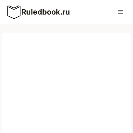
Перейти
Ruledbook.ru
к
содержимому