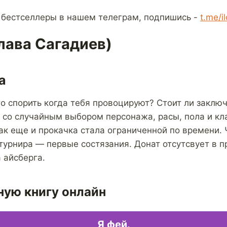
 бестселлеры в нашем телеграм, подпишись -
t.me/i
Слава Сагадиев)
а
то спорить когда тебя провоцируют? Стоит ли заключ
 со случайным выбором персонажа, расы, пола и кла
ак еще и прокачка стала ограниченной по времени. 
турнира — первые состязания. Донат отсутсвует в п
 айсберга.
ную книгу онлайн
Я фей.