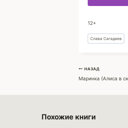
12+
Метки
Слава Сагадиев
записи:
Навигация
НАЗАД
Маринка (Алиса в ск
по
записям
Похожие книги