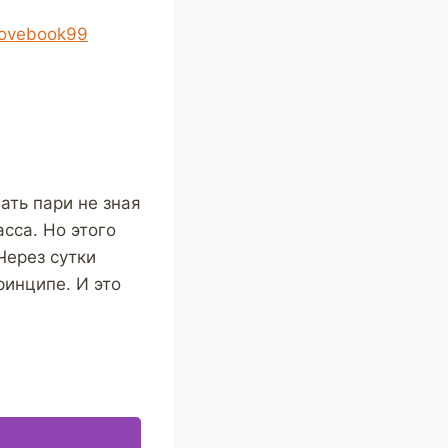
lovebook99
ать пари не зная
сса. Но этого
Через сутки
ринципе. И это