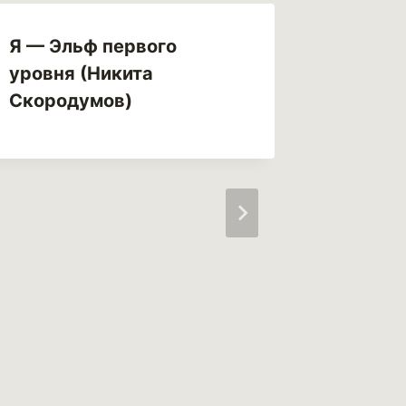
Я — Эльф первого
Юрист 
уровня (Никита
Скородумов)