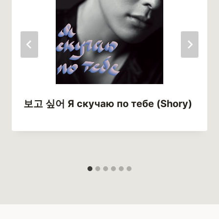
보고 싶어 Я скучаю по тебе (Shory)