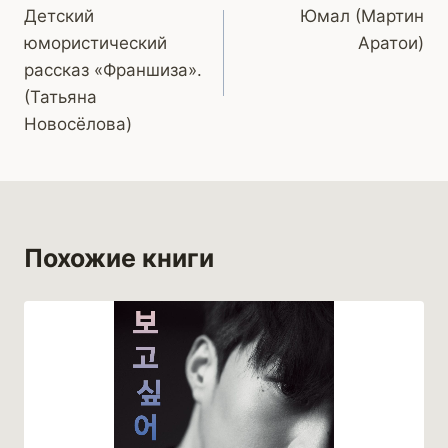
Детский
Юмал (Мартин
по
юмористический
Аратои)
записям
рассказ «Франшиза».
(Татьяна
Новосёлова)
Похожие книги