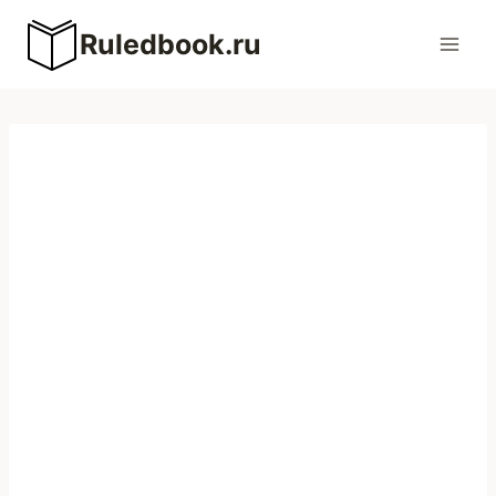
Перейти
Ruledbook.ru
к
содержимому