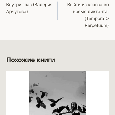
Внутри глаз (Валерия
Выйти из класса во
по
Арчугова)
время диктанта.
записям
(Tempora O
Perpetuum)
Похожие книги