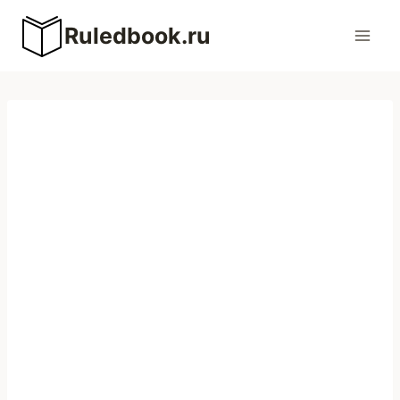
Перейти
Ruledbook.ru
к
содержимому