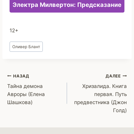
Электра Милвертон: Предсказание
12+
Метки
Оливер Блант
записи:
Навигация
НАЗАД
ДАЛЕЕ
Тайна демона
Хризалида. Книга
по
Авроры (Елена
первая. Путь
записям
Шашкова)
предвестника (Джон
Голд)