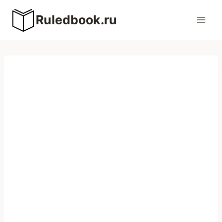
Перейти
Ruledbook.ru
к
содержимому