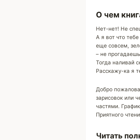
О чем книг
Нет-нет! Не спе
А я вот что теб
еще совсем, зел
– не прогадаешь.
Тогда наливай с
Расскажу-ка я т
Добро пожаловат
зарисовок или ч
частями. График
Приятного чтени
Читать пол