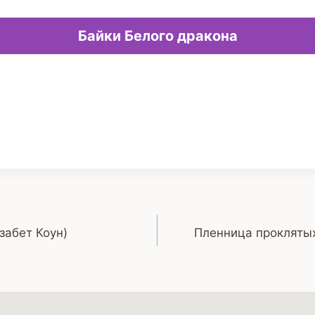
Байки Белого дракона
забет Коун)
Пленница прокляты