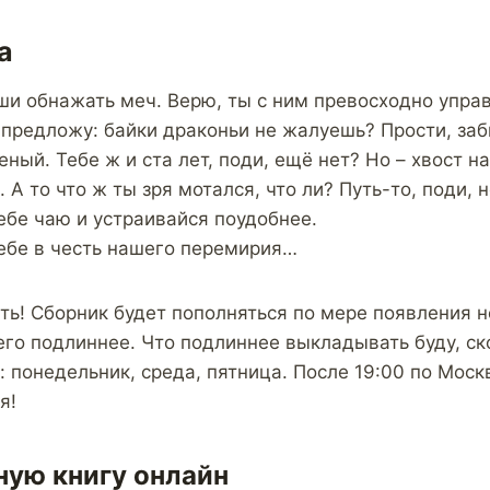
а
ши обнажать меч. Верю, ты с ним превосходно упра
е предложу: байки драконьи не жалуешь? Прости, за
еный. Тебе ж и ста лет, поди, ещё нет? Но – хвост н
 А то что ж ты зря мотался, что ли? Путь-то, поди, н
ебе чаю и устраивайся поудобнее.
ебе в честь нашего перемирия…
ь! Сборник будет пополняться по мере появления н
его подлиннее. Что подлиннее выкладывать буду, ск
: понедельник, среда, пятница. После 19:00 по Моск
я!
ную книгу онлайн