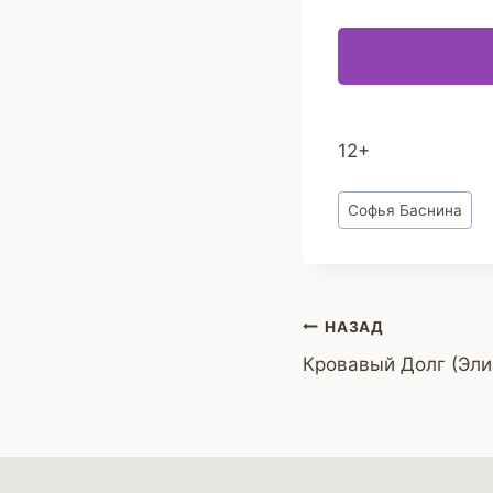
12+
Метки
Софья Баснина
записи:
Навигация
НАЗАД
Кровавый Долг (Эли
по
записям