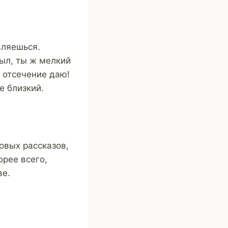
вляешься.
был, ты ж мелкий
а отсечение даю!
е близкий.
овых рассказов,
орее всего,
ве.