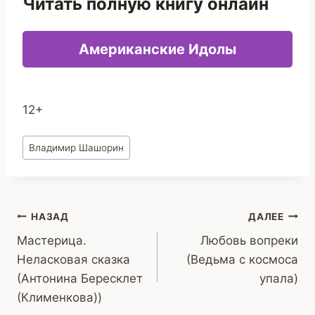
Читать полную книгу онлайн
Американские Идолы
12+
Метки
Владимир Шашорин
записи:
Навигация
НАЗАД
ДАЛЕЕ
Мастерица.
Любовь вопреки
по
Неласковая сказка
(Ведьма с космоса
записям
(Антонина Бересклет
упала)
(Клименкова))