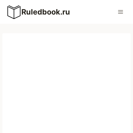
Перейти
Ruledbook.ru
к
содержимому