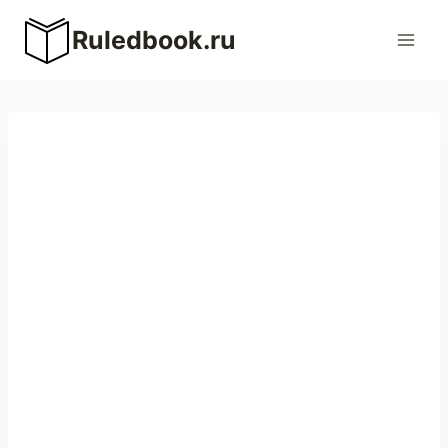
Перейти
Ruledbook.ru
к
содержимому