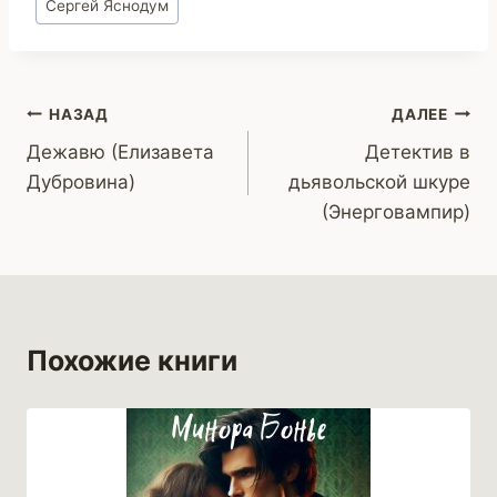
Сергей Яснодум
записи:
Навигация
НАЗАД
ДАЛЕЕ
Дежавю (Елизавета
Детектив в
по
Дубровина)
дьявольской шкуре
записям
(Энерговампир)
Похожие книги