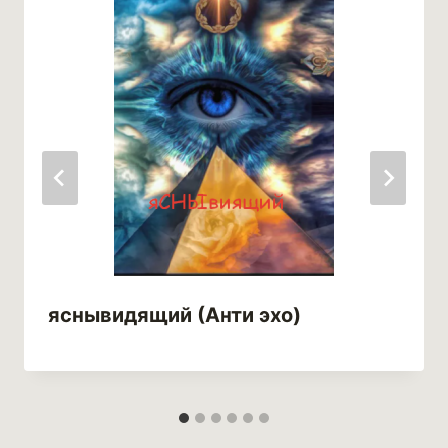
яснывидящий (Анти эхо)