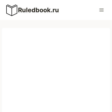
Перейти
Ruledbook.ru
к
содержимому