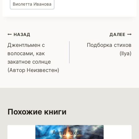
Метки
Виолетта Иванова
записи:
Навигация
НАЗАД
ДАЛЕЕ
Джентльмен с
Подборка стихов
по
волосами, как
(Ilya)
записям
закатное солнце
(Автор Неизвестен)
Похожие книги