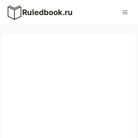
Перейти
Ruledbook.ru
к
содержимому