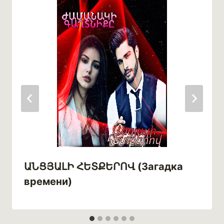
ԱՆՑՅԱԼԻ ՀԵՏՔԵՐՈՎ (Загадка
времени)