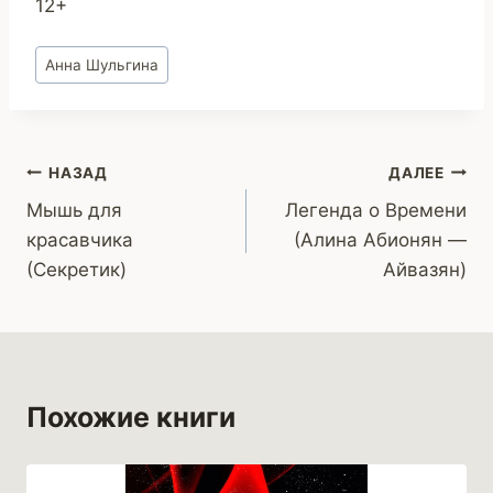
12+
Метки
Анна Шульгина
записи:
Навигация
НАЗАД
ДАЛЕЕ
Мышь для
Легенда о Времени
по
красавчика
(Алина Абионян —
записям
(Секретик)
Айвазян)
Похожие книги