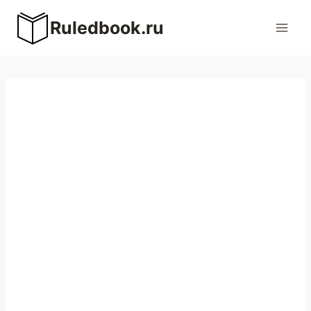
Перейти
Ruledbook.ru
к
содержимому