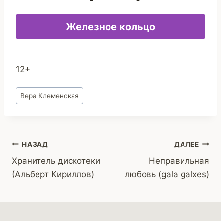
Железное кольцо
12+
Метки
Вера Клеменская
записи:
Навигация
НАЗАД
ДАЛЕЕ
Хранитель дискотеки
Неправильная
по
(Альберт Кириллов)
любовь (gala galxes)
записям