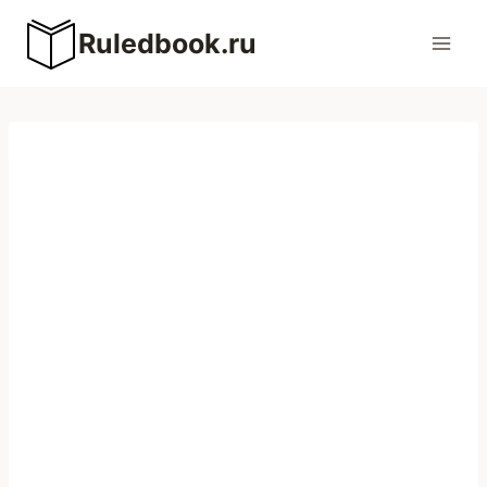
Перейти
Ruledbook.ru
к
содержимому