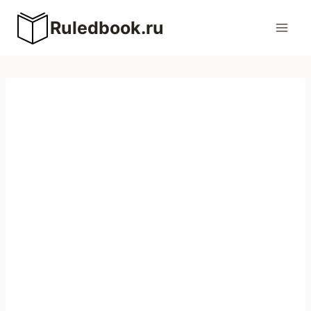
Перейти
Ruledbook.ru
к
содержимому