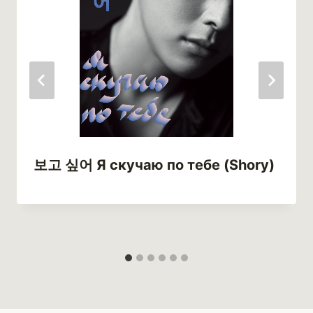
보고 싶어 Я скучаю по тебе (Shory)