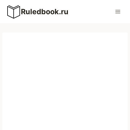
Перейти
Ruledbook.ru
к
содержимому