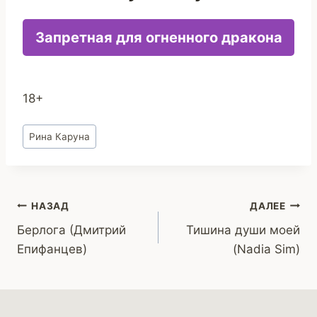
Запретная для огненного дракона
18+
Метки
Рина Каруна
записи:
Навигация
НАЗАД
ДАЛЕЕ
Берлога (Дмитрий
Тишина души моей
по
Епифанцев)
(Nadia Sim)
записям