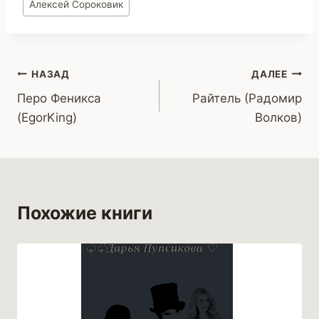
Алексей Сороковик
записи:
Навигация
НАЗАД
ДАЛЕЕ
Перо Феникса
Райтель (Радомир
по
(EgorKing)
Волков)
записям
Похожие книги