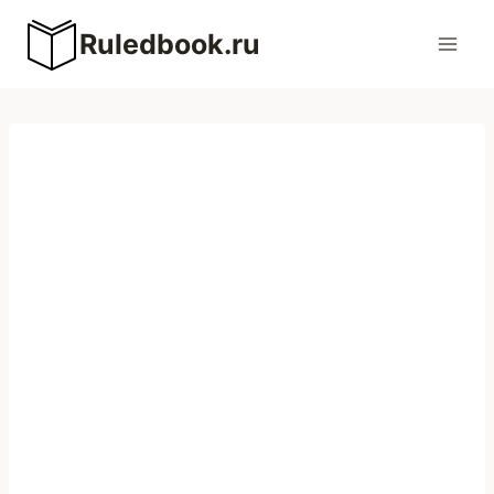
Перейти
Ruledbook.ru
к
содержимому