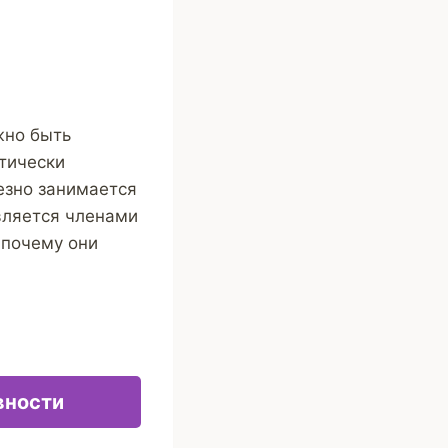
жно быть
ктически
езно занимается
вляется членами
 почему они
вности