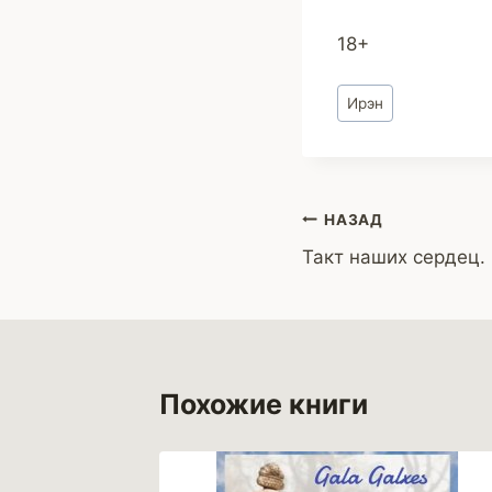
18+
Метки
Ирэн
записи:
Навигация
НАЗАД
Такт наших сердец. 
по
записям
Похожие книги