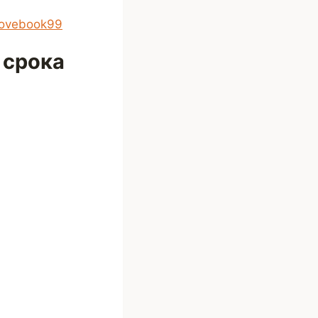
lovebook99
 срока