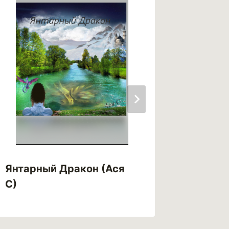
Янтарный Дракон (Ася
Яд тьм
С)
Рендел