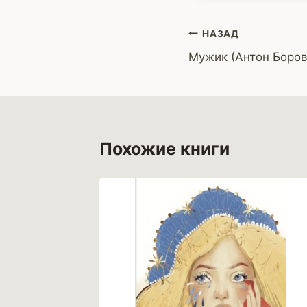
Навигация
НАЗАД
Мужик (Антон Боров
по
записям
Похожие книги