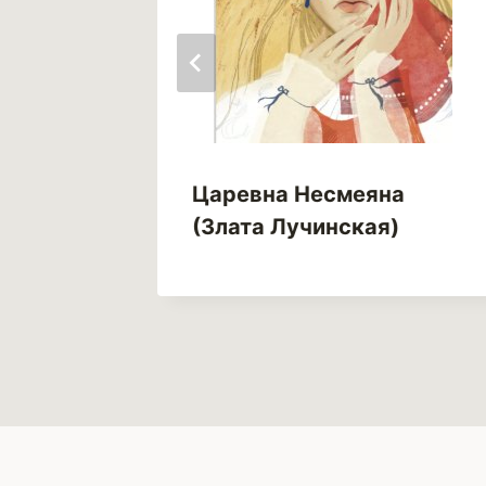
е
Царевна Несмеяна
ария
(Злата Лучинская)