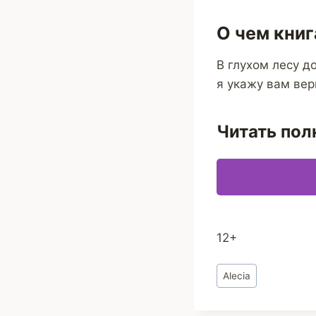
О чем книг
В глухом лесу д
я укажу вам ве
Читать пол
12+
Метки
Alecia
записи: