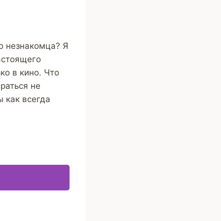
го незнакомца? Я
настоящего
ко в кино. Что
араться не
ы как всегда