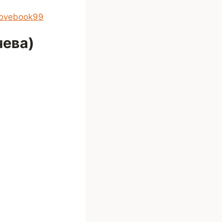
lovebook99
чева)