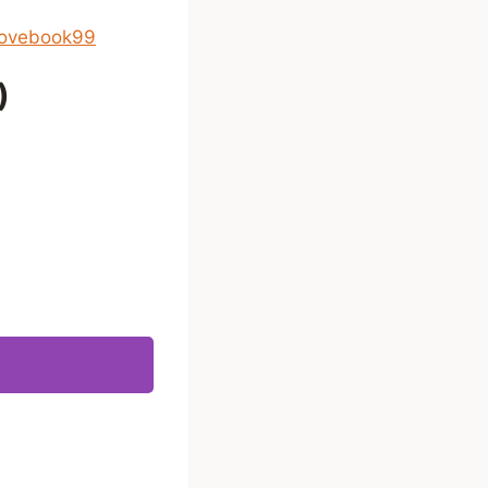
lovebook99
)