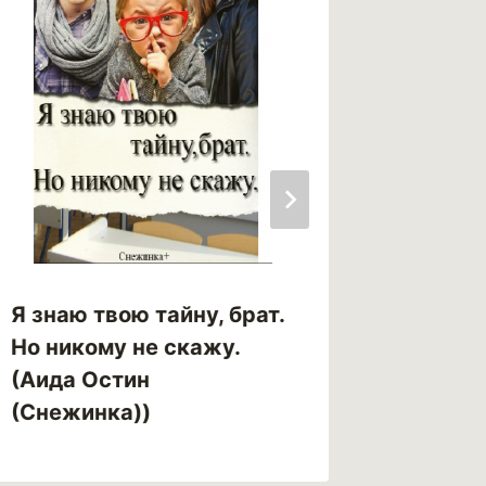
Я знаю твою тайну, брат.
Я всё 
Но никому не скажу.
(MoonL
(Аида Остин
(Снежинка))