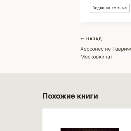
Метки
Видящая во тьме
записи:
Навигация
НАЗАД
Херсонес не Таврич
по
Московкина)
записям
Похожие книги