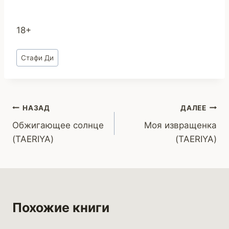
18+
Метки
Стафи Ди
записи:
Навигация
НАЗАД
ДАЛЕЕ
Обжигающее солнце
Моя извращенка
по
(TAERIYA)
(TAERIYA)
записям
Похожие книги