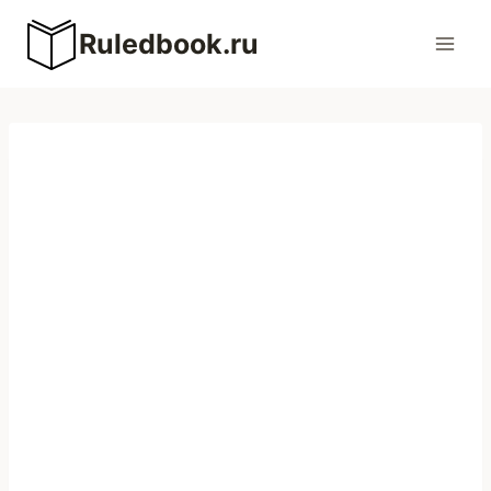
Перейти
Ruledbook.ru
к
содержимому