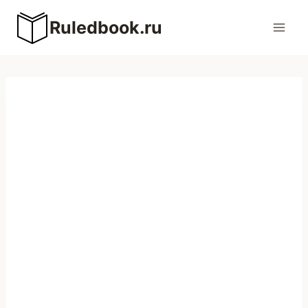
Перейти
Ruledbook.ru
к
содержимому