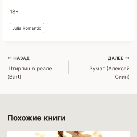
18+
Метки
Julia Romantic
записи:
Навигация
НАЗАД
ДАЛЕЕ
Штирлиц в реале.
Зумаг (Алексей
по
(Bart)
Сиин)
записям
Похожие книги