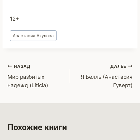
12+
Метки
Анастасия Акулова
записи:
Навигация
НАЗАД
ДАЛЕЕ
Мир разбитых
Я Белль (Анастасия
по
надежд (Liticia)
Гуверт)
записям
Похожие книги