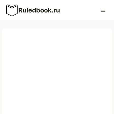
Перейти
Ruledbook.ru
к
содержимому