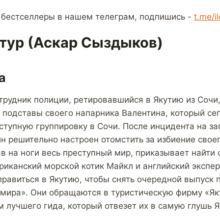
 бестселлеры в нашем телеграм, подпишись -
t.me/i
тур (Аскар Сыздыков)
а
рудник полиции, ретировавшийся в Якутию из Сочи,
 подставы своего напарника Валентина, который се
ступную группировку в Сочи. После инцидента на з
н решительно настроен отомстить за избиение своег
в на ноги весь преступный мир, приказывает найти 
риканский морской котик Майкл и английский экспе
равиться в Якутию, чтобы снять очередной выпуск 
мира». Они обращаются в туристическую фирму «Як
м лучшего гида, который отвезет их в самую глушь Я