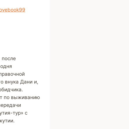
lovebook99
 после
годня
аправочной
о внука Дани и,
обидчика.
рт по выживанию
передачи
утия-тур» с
кутии.