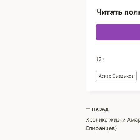
Читать пол
12+
Метки
Аскар Сыздыков
записи:
Навигация
НАЗАД
Хроника жизни Амар
по
Епифанцев)
записям