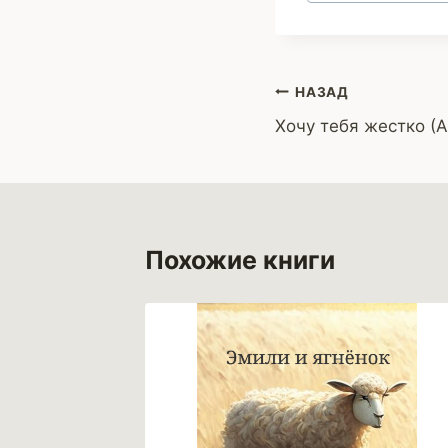
записи:
Навигация
НАЗАД
Хочу тебя жестко (
по
записям
Похожие книги