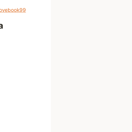
lovebook99
а