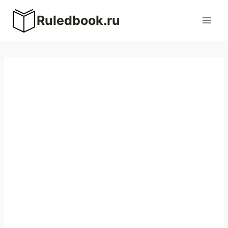
Перейти
Ruledbook.ru
к
содержимому