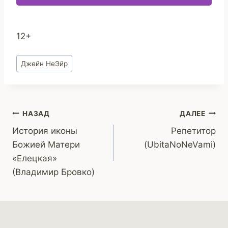
12+
Метки
Джейн НеЭйр
записи:
Навигация
НАЗАД
ДАЛЕЕ
История иконы
Репетитор
по
Божией Матери
(UbitaNoNeVami)
записям
«Елецкая»
(Владимир Бровко)