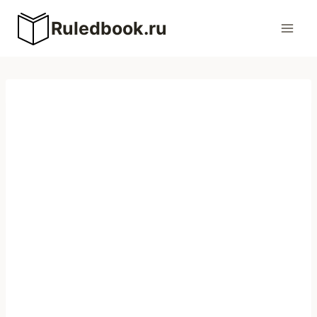
Перейти
Ruledbook.ru
к
содержимому