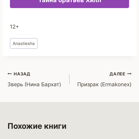
12+
Метки
Anastiesha
записи:
Навигация
НАЗАД
ДАЛЕЕ
Зверь (Нина Бархат)
Призрак (Ermakonex)
по
записям
Похожие книги