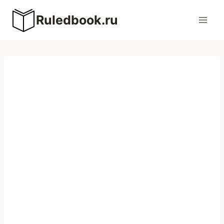
Перейти
Ruledbook.ru
к
содержимому