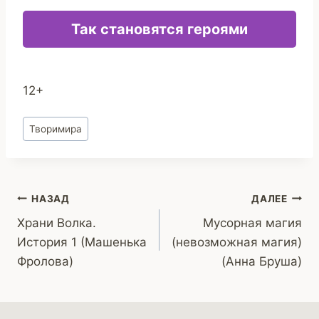
Так становятся героями
12+
Метки
Творимира
записи:
Навигация
НАЗАД
ДАЛЕЕ
Храни Волка.
Мусорная магия
по
История 1 (Машенька
(невозможная магия)
записям
Фролова)
(Анна Бруша)