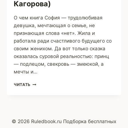
Кагорова)
О чем книга София — трудолюбивая
девушка, мечтающая о семье, не
признающая слова «нет». Жила и
работала ради счастливого будущего со
своим женихом. Да вот только сказка
оказалась суровой реальностью: принц
— подлецом, свекровь — змеюкой, а
мечты и…
КУДА
ЧИТАТЬ
ВЫБРАСЫВАЕТ
БЕГЛЯНОК,
ИЛИ
ПОСТОРОНИСЬ
–
БАРСУКИ
© 2026 Ruledbook.ru Подборка бесплатных
ЛЕТЯТ!