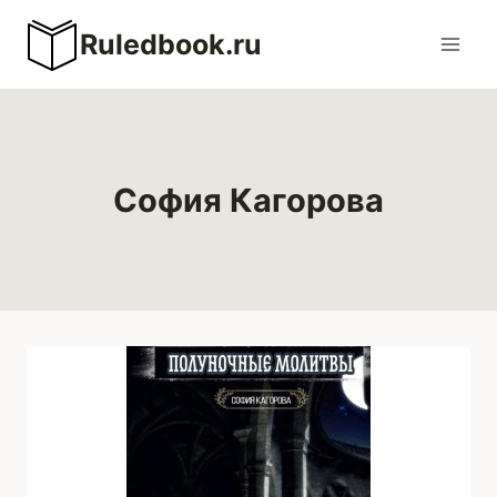
Перейти
Ruledbook.ru
к
содержимому
София Кагорова