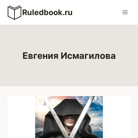
Перейти
Ruledbook.ru
к
содержимому
Евгения Исмагилова