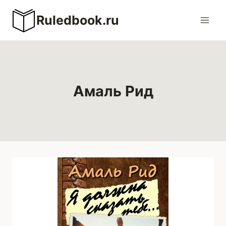
Перейти
Ruledbook.ru
к
содержимому
Амаль Рид