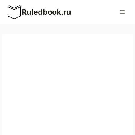
Перейти
Ruledbook.ru
к
содержимому