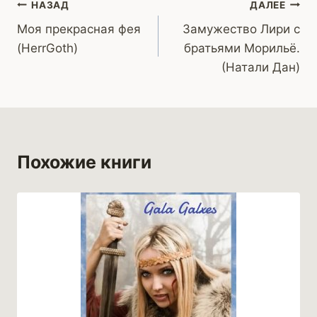
Навигация
НАЗАД
ДАЛЕЕ
Моя прекрасная фея
Замужество Лири с
по
(HerrGoth)
братьями Морильё.
записям
(Натали Дан)
Похожие книги